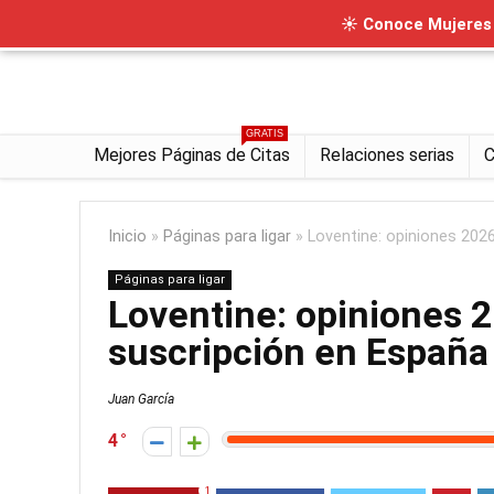
☀ Conoce Mujeres I
GRATIS
Mejores Páginas de Citas
Relaciones serias
C
Inicio
»
Páginas para ligar
»
Loventine: opiniones 2026
Páginas para ligar
Loventine: opiniones 2
suscripción en España
Juan García
4
1