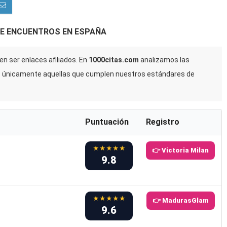
DE ENCUENTROS EN ESPAÑA
n ser enlaces afiliados. En
1000citas.com
analizamos las
s únicamente aquellas que cumplen nuestros estándares de
Puntuación
Registro
★★★★★
👉 Victoria Milan
9.8
★★★★★
👉 MadurasGlam
9.6