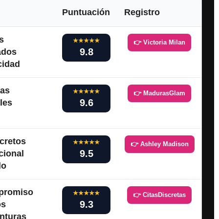
Puntuación
Registro
s
★★★★★
👉 Victoria Milan
9.8
ados
cidad
vas
★★★★★
👉 MadurasGlam
9.6
les
cretos
★★★★★
👉 Ashley Madison
9.5
cional
do
mpromiso
★★★★★
👉 CitasDiscretas
9.3
os
enturas