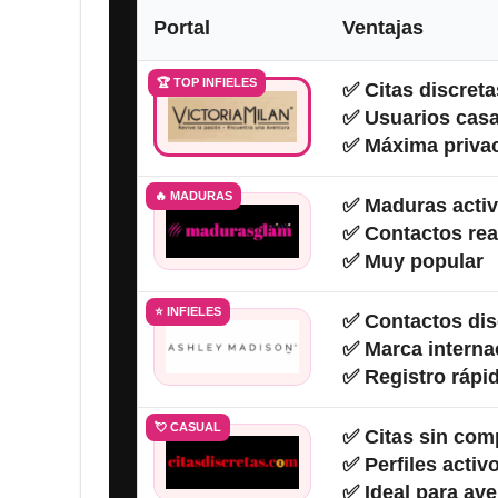
Portal
Ventajas
🏆 TOP INFIELES
✅ Citas discreta
✅ Usuarios cas
✅ Máxima priva
🔥 MADURAS
✅ Maduras acti
✅ Contactos rea
✅ Muy popular
⭐ INFIELES
✅ Contactos dis
✅ Marca interna
✅ Registro rápi
💘 CASUAL
✅ Citas sin co
✅ Perfiles activ
✅ Ideal para av