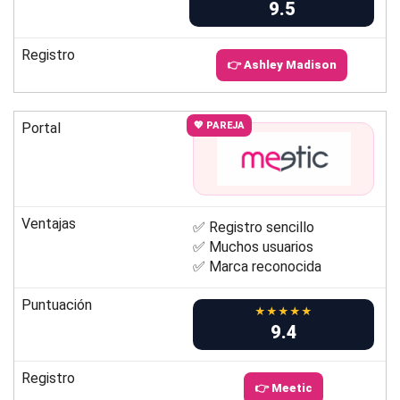
9.5
Registro
👉 Ashley Madison
Portal
💖 PAREJA
Ventajas
✅ Registro sencillo
✅ Muchos usuarios
✅ Marca reconocida
Puntuación
★★★★★
9.4
Registro
👉 Meetic