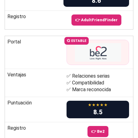
8.6
Registro
👉 AdultFriendFinder
Portal
💞 ESTABLE
Ventajas
✅ Relaciones serias
✅ Compatibilidad
✅ Marca reconocida
Puntuación
★★★★★
8.5
Registro
👉 Be2