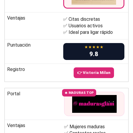
Ventajas
✅ Citas discretas
✅ Usuarios activos
✅ Ideal para ligar rápido
Puntuación
★★★★★
9.8
Registro
👉 Victoria Milan
Portal
🔥 MADURAS TOP
Ventajas
✅ Mujeres maduras