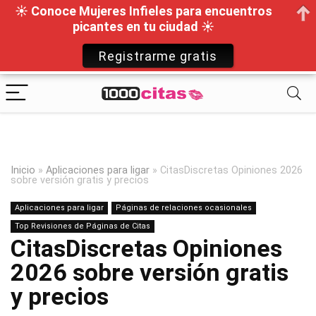
☀ Conoce Mujeres Infieles para encuentros
picantes en tu ciudad ☀
Registrarme gratis
Inicio
»
Aplicaciones para ligar
»
CitasDiscretas Opiniones 2026
sobre versión gratis y precios
Aplicaciones para ligar
Páginas de relaciones ocasionales
Top Revisiones de Páginas de Citas
CitasDiscretas Opiniones
2026 sobre versión gratis
y precios