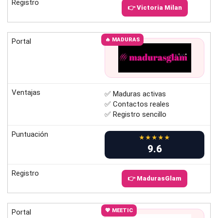
Registro
👉 Victoria Milan
🔥 MADURAS
Portal
Ventajas
✅ Maduras activas
✅ Contactos reales
✅ Registro sencillo
Puntuación
★★★★★
9.6
Registro
👉 MadurasGlam
💖 MEETIC
Portal