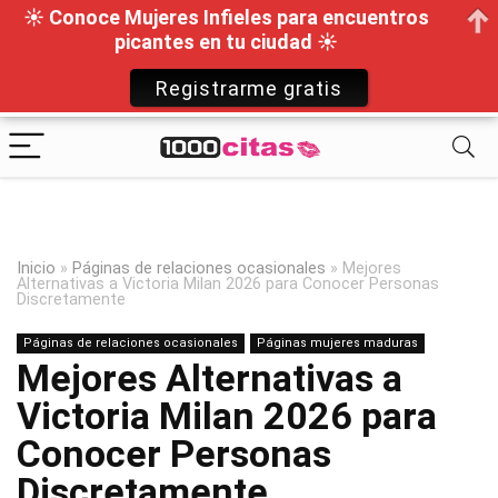
☀ Conoce Mujeres Infieles para encuentros
picantes en tu ciudad ☀
Registrarme gratis
Inicio
»
Páginas de relaciones ocasionales
»
Mejores
Alternativas a Victoria Milan 2026 para Conocer Personas
Discretamente
Páginas de relaciones ocasionales
Páginas mujeres maduras
Mejores Alternativas a
Victoria Milan 2026 para
Conocer Personas
Discretamente