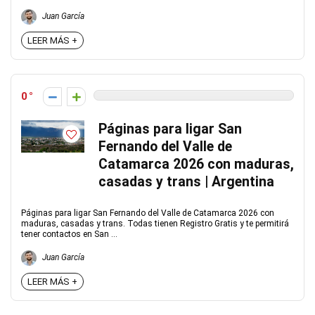
Juan García
LEER MÁS +
0
Páginas para ligar San
Fernando del Valle de
Catamarca 2026 con maduras,
casadas y trans | Argentina
Páginas para ligar San Fernando del Valle de Catamarca 2026 con
maduras, casadas y trans. Todas tienen Registro Gratis y te permitirá
tener contactos en San ...
Juan García
LEER MÁS +