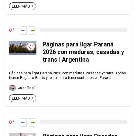
LEER MÁS +
0
Páginas para ligar Paraná
2026 con maduras, casadas y
trans | Argentina
Páginas para ligar Paraná 2026 con maduras, casadas y trans. Todas
tienen Registro Gratis y te permitirá tener contactos en Paraná
Juan García
LEER MÁS +
0