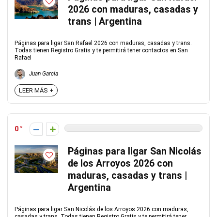
2026 con maduras, casadas y
trans | Argentina
Páginas para ligar San Rafael 2026 con maduras, casadas y trans.
Todas tienen Registro Gratis y te permitirá tener contactos en San
Rafael
Juan García
LEER MÁS +
0
Páginas para ligar San Nicolás
de los Arroyos 2026 con
maduras, casadas y trans |
Argentina
Páginas para ligar San Nicolás de los Arroyos 2026 con maduras,
casadas y trans. Todas tienen Registro Gratis y te permitirá tener