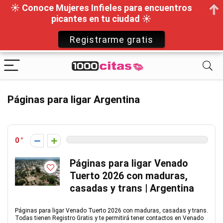
☀ Conoce Mujeres Infieles para encuentros
picantes en tu ciudad ☀
Registrarme gratis
Páginas para ligar Argentina
0
Páginas para ligar Venado
Tuerto 2026 con maduras,
casadas y trans | Argentina
Páginas para ligar Venado Tuerto 2026 con maduras, casadas y trans.
Todas tienen Registro Gratis y te permitirá tener contactos en Venado