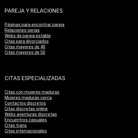
PAREJA Y RELACIONES
Páginas para encontrar pareja
Relaciones serias
Webs de pareja estable
Citas para divorciados
Citas mayores de 40
Citas mayores de 50
CITAS ESPECIALIZADAS
Citas con mujeres maduras
Mujeres maduras cerca
Contactos discretos
Citas discretas online
Webs aventuras discretas
Encuentros casuales
Citas trans
Citas internacionales