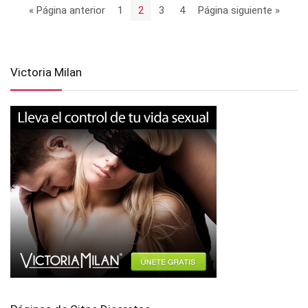
« Página anterior
1
2
3
4
Página siguiente »
Victoria Milan