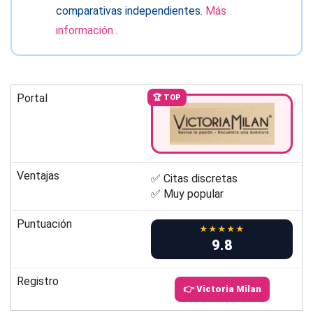
comparativas independientes.
Más
información
.
Portal
🏆 TOP
Ventajas
✅ Citas discretas
✅ Muy popular
Puntuación
★★★★★
9.8
Registro
👉 Victoria Milan