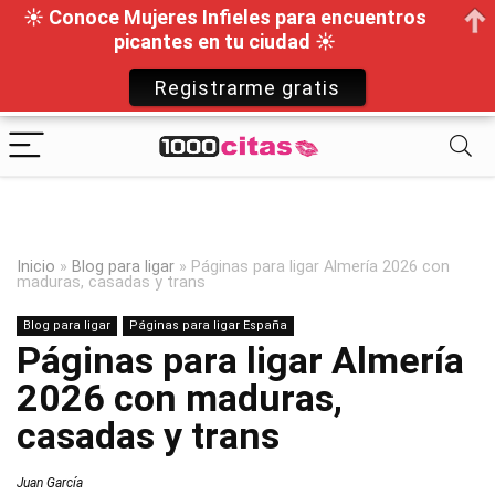
☀ Conoce Mujeres Infieles para encuentros
picantes en tu ciudad ☀
Registrarme gratis
Inicio
»
Blog para ligar
»
Páginas para ligar Almería 2026 con
maduras, casadas y trans
Blog para ligar
Páginas para ligar España
Páginas para ligar Almería
2026 con maduras,
casadas y trans
Juan García