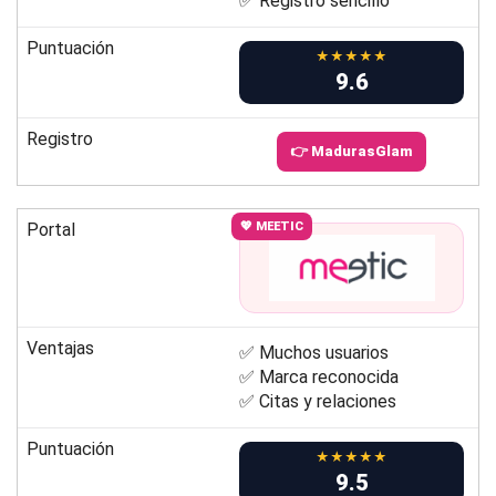
✅ Registro sencillo
Puntuación
★★★★★
9.6
Registro
👉 MadurasGlam
Portal
💖 MEETIC
Ventajas
✅ Muchos usuarios
✅ Marca reconocida
✅ Citas y relaciones
Puntuación
★★★★★
9.5