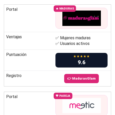
Portal
🔥 MADURAS
Ventajas
✅ Mujeres maduras
✅ Usuarios activos
Puntuación
★★★★★
9.6
Registro
👉 MadurasGlam
Portal
💖 PAREJA