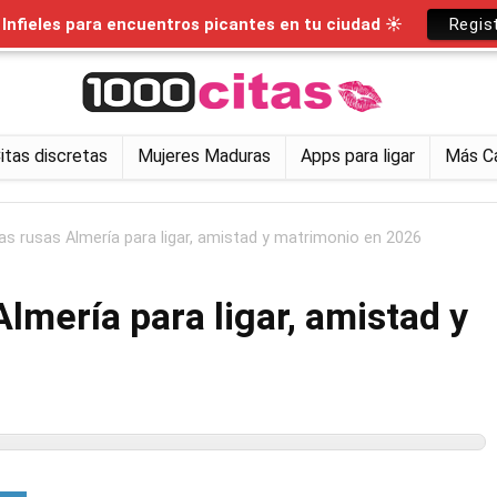
nfieles para encuentros picantes en tu ciudad ☀
Regis
itas discretas
Mujeres Maduras
Apps para ligar
Más C
s rusas Almería para ligar, amistad y matrimonio en 2026
lmería para ligar, amistad y