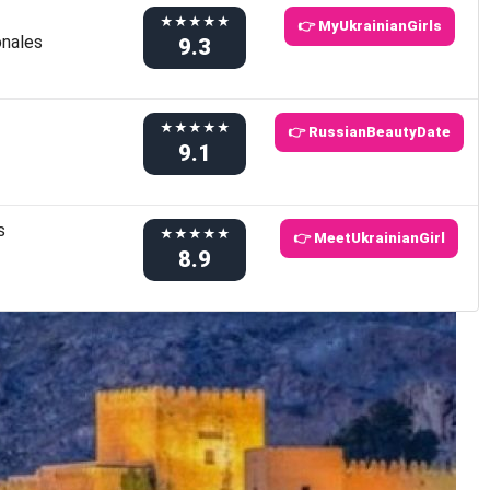
★★★★★
👉 MyUkrainianGirls
onales
9.3
★★★★★
👉 RussianBeautyDate
9.1
s
★★★★★
👉 MeetUkrainianGirl
8.9