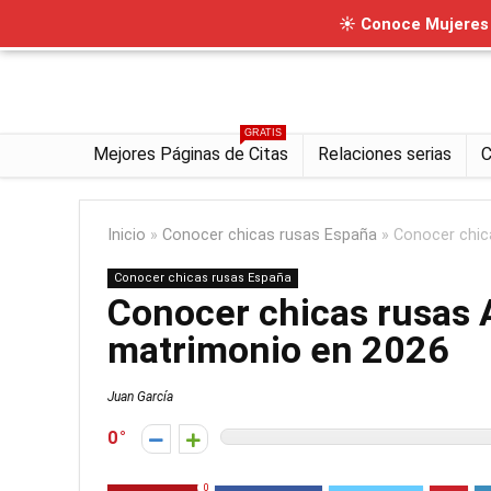
☀ Conoce Mujeres I
GRATIS
Mejores Páginas de Citas
Relaciones serias
C
Inicio
»
Conocer chicas rusas España
»
Conocer chica
Conocer chicas rusas España
Conocer chicas rusas A
matrimonio en 2026
Juan García
0
0