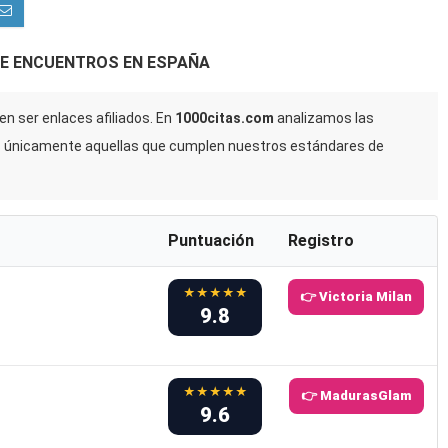
DE ENCUENTROS EN ESPAÑA
n ser enlaces afiliados. En
1000citas.com
analizamos las
s únicamente aquellas que cumplen nuestros estándares de
Puntuación
Registro
★★★★★
👉 Victoria Milan
9.8
★★★★★
👉 MadurasGlam
9.6