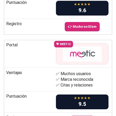
Puntuación
★★★★★
9.6
Registro
👉 MadurasGlam
Portal
💖 MEETIC
Ventajas
✅ Muchos usuarios
✅ Marca reconocida
✅ Citas y relaciones
Puntuación
★★★★★
9.5