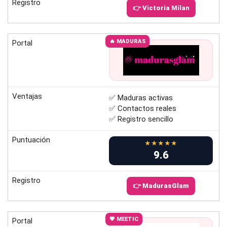
Registro
👉 Victoria Milan
🔥 MADURAS
Portal
Ventajas
✅ Maduras activas
✅ Contactos reales
✅ Registro sencillo
Puntuación
★★★★★
9.6
Registro
👉 MadurasGlam
💖 MEETIC
Portal