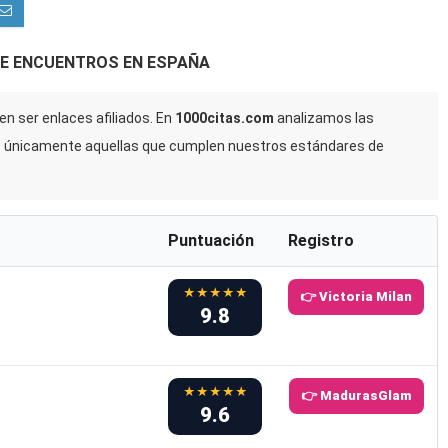
DE ENCUENTROS EN ESPAÑA
n ser enlaces afiliados. En
1000citas.com
analizamos las
s únicamente aquellas que cumplen nuestros estándares de
Puntuación
Registro
★★★★★
👉 Victoria Milan
9.8
★★★★★
👉 MadurasGlam
9.6