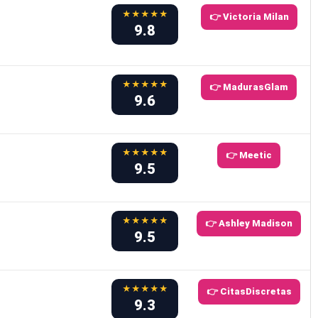
★★★★★
👉 Victoria Milan
9.8
★★★★★
👉 MadurasGlam
9.6
★★★★★
👉 Meetic
9.5
★★★★★
👉 Ashley Madison
9.5
★★★★★
👉 CitasDiscretas
9.3