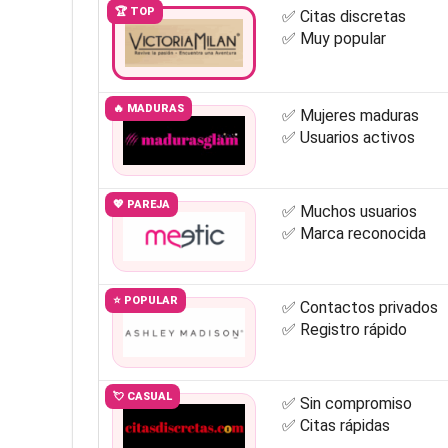
🏆 TOP
✅ Citas discretas
✅ Muy popular
🔥 MADURAS
✅ Mujeres maduras
✅ Usuarios activos
💖 PAREJA
✅ Muchos usuarios
✅ Marca reconocida
⭐ POPULAR
✅ Contactos privados
✅ Registro rápido
💘 CASUAL
✅ Sin compromiso
✅ Citas rápidas