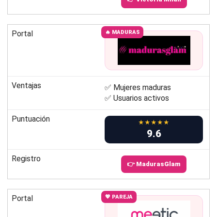
Portal
🔥 MADURAS
Ventajas
✅ Mujeres maduras
✅ Usuarios activos
Puntuación
★★★★★
9.6
Registro
👉 MadurasGlam
Portal
💖 PAREJA