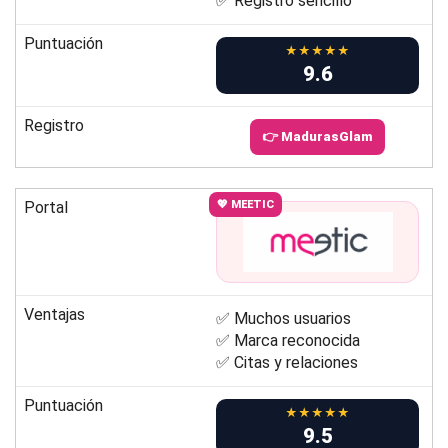
✅ Registro sencillo
Puntuación
★★★★★
9.6
Registro
👉 MadurasGlam
Portal
💖 MEETIC
Ventajas
✅ Muchos usuarios
✅ Marca reconocida
✅ Citas y relaciones
Puntuación
★★★★★
9.5