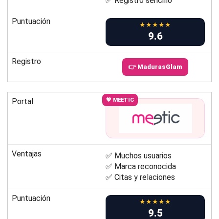
✅ Registro sencillo
Puntuación
★★★★★
9.6
Registro
👉 MadurasGlam
Portal
💖 MEETIC
Ventajas
✅ Muchos usuarios
✅ Marca reconocida
✅ Citas y relaciones
Puntuación
★★★★★
9.5