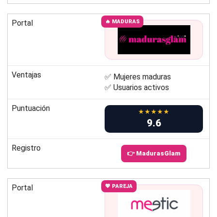
Portal
🔥 MADURAS
Ventajas
✅ Mujeres maduras
✅ Usuarios activos
Puntuación
★★★★★
9.6
Registro
👉 MadurasGlam
Portal
💖 PAREJA