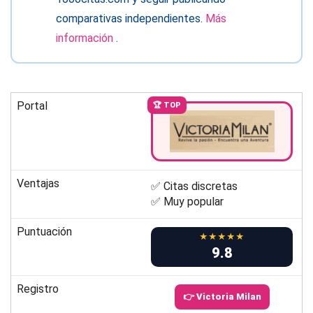
comparativas independientes.
Más
información
.
Portal
🏆 TOP
Ventajas
✅ Citas discretas
✅ Muy popular
Puntuación
★★★★★
9.8
Registro
👉 Victoria Milan