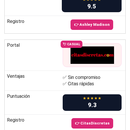
9.5
Registro
👉 Ashley Madison
Portal
💘 CASUAL
Ventajas
✅ Sin compromiso
✅ Citas rápidas
Puntuación
★★★★★
9.3
Registro
👉 CitasDiscretas