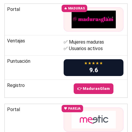
Portal
🔥 MADURAS
Ventajas
✅ Mujeres maduras
✅ Usuarios activos
Puntuación
★★★★★
9.6
Registro
👉 MadurasGlam
Portal
💖 PAREJA