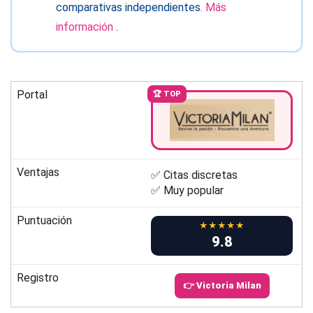
comparativas independientes.
Más
información
.
Portal
🏆 TOP
Ventajas
✅ Citas discretas
✅ Muy popular
Puntuación
★★★★★
9.8
Registro
👉 Victoria Milan