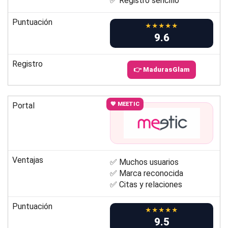
✅ Registro sencillo
Puntuación
★★★★★
9.6
Registro
👉 MadurasGlam
Portal
💖 MEETIC
Ventajas
✅ Muchos usuarios
✅ Marca reconocida
✅ Citas y relaciones
Puntuación
★★★★★
9.5