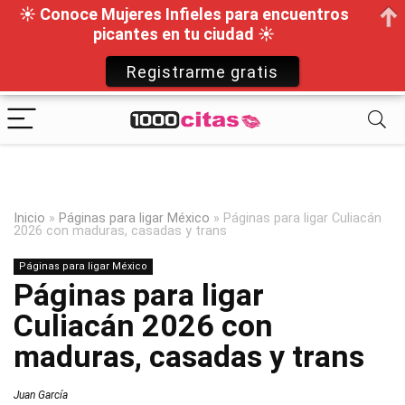
☀ Conoce Mujeres Infieles para encuentros
picantes en tu ciudad ☀
Registrarme gratis
Inicio
»
Páginas para ligar México
»
Páginas para ligar Culiacán
2026 con maduras, casadas y trans
Páginas para ligar México
Páginas para ligar
Culiacán 2026 con
maduras, casadas y trans
Juan García