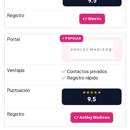
9.5
Registro
👉 Meetic
Portal
⭐ POPULAR
Ventajas
✅ Contactos privados
✅ Registro rápido
Puntuación
★★★★★
9.5
Registro
👉 Ashley Madison