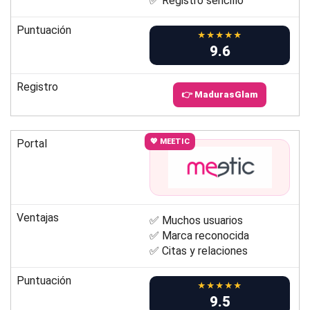
✅ Registro sencillo
Puntuación
★★★★★
9.6
Registro
👉 MadurasGlam
Portal
💖 MEETIC
Ventajas
✅ Muchos usuarios
✅ Marca reconocida
✅ Citas y relaciones
Puntuación
★★★★★
9.5