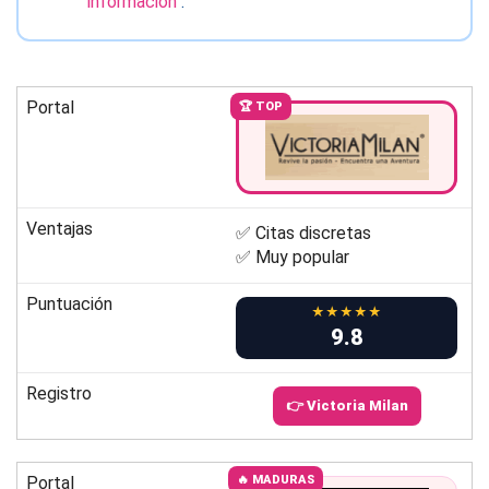
información
.
Portal
🏆 TOP
Ventajas
✅ Citas discretas
✅ Muy popular
Puntuación
★★★★★
9.8
Registro
👉 Victoria Milan
Portal
🔥 MADURAS