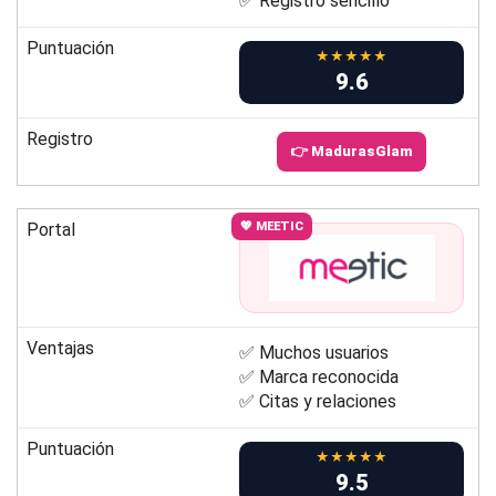
✅ Registro sencillo
Puntuación
★★★★★
9.6
Registro
👉 MadurasGlam
Portal
💖 MEETIC
Ventajas
✅ Muchos usuarios
✅ Marca reconocida
✅ Citas y relaciones
Puntuación
★★★★★
9.5