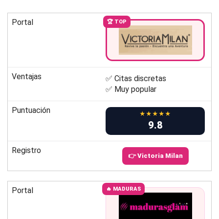
Portal
🏆 TOP
Ventajas
✅ Citas discretas
✅ Muy popular
Puntuación
★★★★★
9.8
Registro
👉 Victoria Milan
Portal
🔥 MADURAS