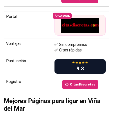
Portal
💘 CASUAL
Ventajas
✅ Sin compromiso
✅ Citas rápidas
Puntuación
★★★★★
9.3
Registro
👉 CitasDiscretas
Mejores Páginas para ligar en Viña
del Mar