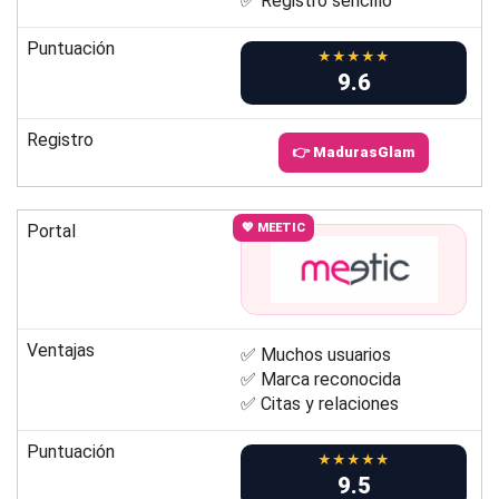
✅ Registro sencillo
Puntuación
★★★★★
9.6
Registro
👉 MadurasGlam
Portal
💖 MEETIC
Ventajas
✅ Muchos usuarios
✅ Marca reconocida
✅ Citas y relaciones
Puntuación
★★★★★
9.5