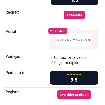
9.5
Registro
👉 Meetic
Portal
⭐ POPULAR
Ventajas
✅ Contactos privados
✅ Registro rápido
Puntuación
★★★★★
9.5
Registro
👉 Ashley Madison