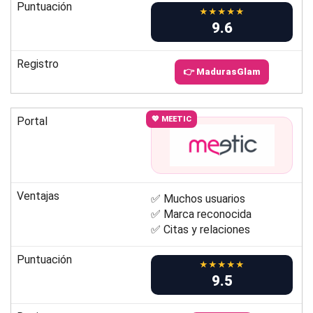
Puntuación
★★★★★
9.6
Registro
👉 MadurasGlam
Portal
💖 MEETIC
Ventajas
✅ Muchos usuarios
✅ Marca reconocida
✅ Citas y relaciones
Puntuación
★★★★★
9.5