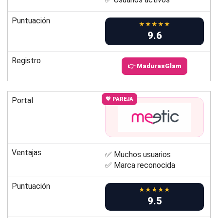
Puntuación
★★★★★
9.6
Registro
👉 MadurasGlam
Portal
💖 PAREJA
Ventajas
✅ Muchos usuarios
✅ Marca reconocida
Puntuación
★★★★★
9.5