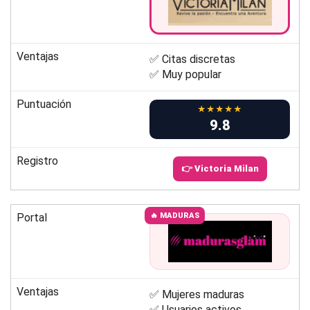
Ventajas
✅ Citas discretas
✅ Muy popular
Puntuación
★★★★★
9.8
Registro
👉 Victoria Milan
Portal
🔥 MADURAS
Ventajas
✅ Mujeres maduras
✅ Usuarios activos