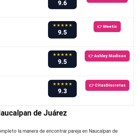
9.6
★★★★★
👉 Meetic
9.5
★★★★★
👉 Ashley Madison
9.5
★★★★★
👉 CitasDiscretas
9.3
Naucalpan de Juárez
ompleto la manera de encontrar pareja en Naucalpan de