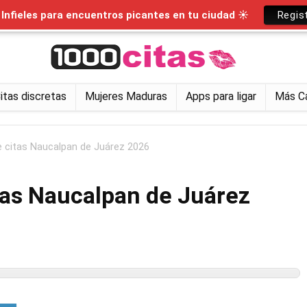
nfieles para encuentros picantes en tu ciudad ☀
Regis
itas discretas
Mujeres Maduras
Apps para ligar
Más C
e citas Naucalpan de Juárez 2026
tas Naucalpan de Juárez