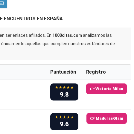
DE ENCUENTROS EN ESPAÑA
n ser enlaces afiliados. En
1000citas.com
analizamos las
s únicamente aquellas que cumplen nuestros estándares de
Puntuación
Registro
★★★★★
👉 Victoria Milan
9.8
★★★★★
👉 MadurasGlam
9.6