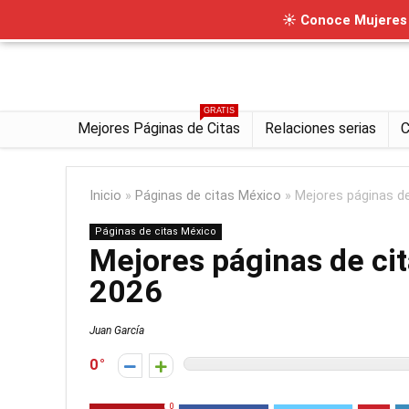
☀ Conoce Mujeres I
GRATIS
Mejores Páginas de Citas
Relaciones serias
C
Inicio
»
Páginas de citas México
»
Mejores páginas d
Páginas de citas México
Mejores páginas de ci
2026
Juan García
0
0