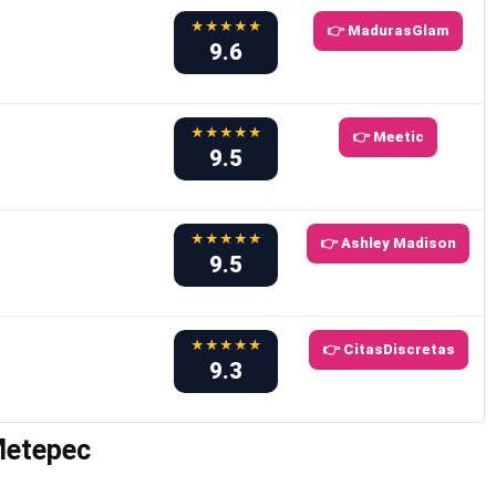
★★★★★
👉 MadurasGlam
9.6
★★★★★
👉 Meetic
9.5
★★★★★
👉 Ashley Madison
9.5
★★★★★
👉 CitasDiscretas
9.3
 Metepec