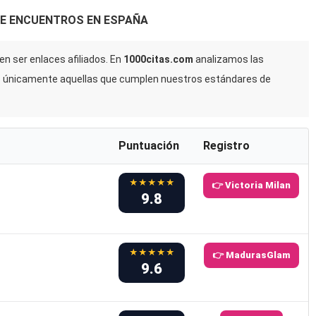
DE ENCUENTROS EN ESPAÑA
n ser enlaces afiliados. En
1000citas.com
analizamos las
s únicamente aquellas que cumplen nuestros estándares de
Puntuación
Registro
★★★★★
👉 Victoria Milan
9.8
★★★★★
👉 MadurasGlam
9.6