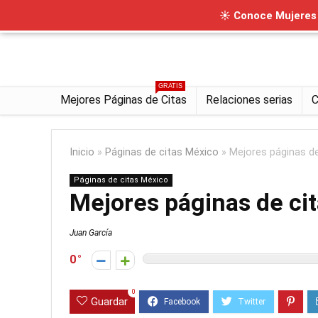
☀ Conoce Mujeres I
GRATIS
Mejores Páginas de Citas
Relaciones serias
C
Inicio
»
Páginas de citas México
»
Mejores páginas d
Páginas de citas México
Mejores páginas de ci
Juan García
0
0
Guardar