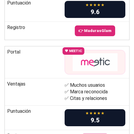
Puntuación
★★★★★
9.6
Registro
👉 MadurasGlam
Portal
💖 MEETIC
Ventajas
✅ Muchos usuarios
✅ Marca reconocida
✅ Citas y relaciones
Puntuación
★★★★★
9.5