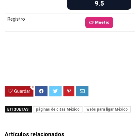
9.5
Registro
👉 Meetic
0
Guardar
ETIQUETAS:
páginas de citas México
webs para ligar México
Artículos relacionados