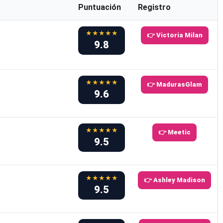
Puntuación
Registro
★★★★★
👉 Victoria Milan
9.8
★★★★★
👉 MadurasGlam
9.6
★★★★★
👉 Meetic
9.5
★★★★★
👉 Ashley Madison
9.5