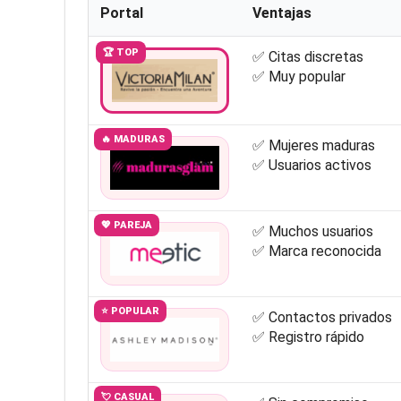
Portal
Ventajas
🏆 TOP
✅ Citas discretas
✅ Muy popular
🔥 MADURAS
✅ Mujeres maduras
✅ Usuarios activos
💖 PAREJA
✅ Muchos usuarios
✅ Marca reconocida
⭐ POPULAR
✅ Contactos privados
✅ Registro rápido
💘 CASUAL