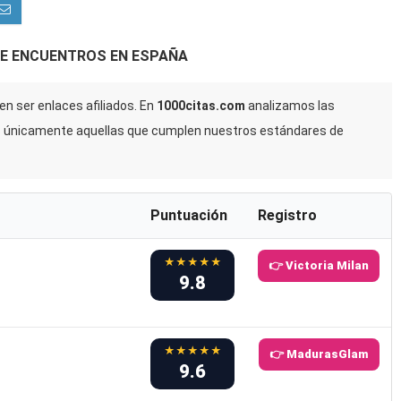
DE ENCUENTROS EN ESPAÑA
n ser enlaces afiliados. En
1000citas.com
analizamos las
s únicamente aquellas que cumplen nuestros estándares de
Puntuación
Registro
★★★★★
👉 Victoria Milan
9.8
★★★★★
👉 MadurasGlam
9.6