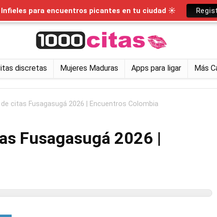
nfieles para encuentros picantes en tu ciudad ☀
Regis
itas discretas
Mujeres Maduras
Apps para ligar
Más C
 de citas Fusagasugá 2026 | Encuentros Colombia
tas Fusagasugá 2026 |