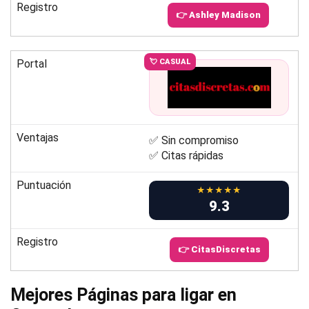
Registro
👉 Ashley Madison
Portal
💘 CASUAL
Ventajas
✅ Sin compromiso
✅ Citas rápidas
Puntuación
★★★★★
9.3
Registro
👉 CitasDiscretas
Mejores Páginas para ligar en