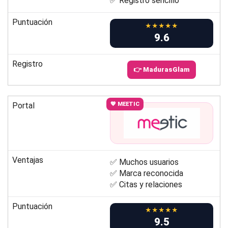
✅ Registro sencillo
Puntuación
★★★★★
9.6
Registro
👉 MadurasGlam
Portal
💖 MEETIC
Ventajas
✅ Muchos usuarios
✅ Marca reconocida
✅ Citas y relaciones
Puntuación
★★★★★
9.5