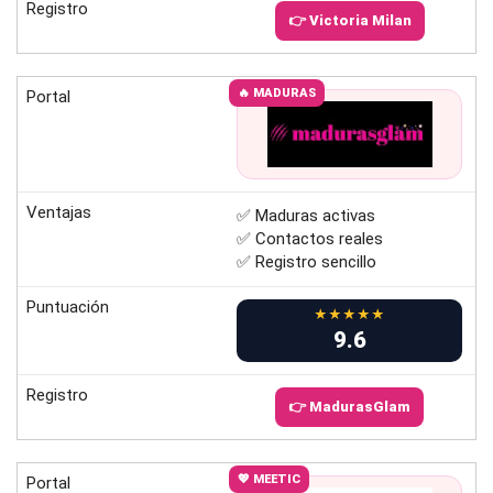
Registro
👉 Victoria Milan
🔥 MADURAS
Portal
Ventajas
✅ Maduras activas
✅ Contactos reales
✅ Registro sencillo
Puntuación
★★★★★
9.6
Registro
👉 MadurasGlam
💖 MEETIC
Portal