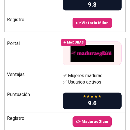
9.8
Registro
👉 Victoria Milan
Portal
🔥 MADURAS
Ventajas
✅ Mujeres maduras
✅ Usuarios activos
Puntuación
★★★★★
9.6
Registro
👉 MadurasGlam