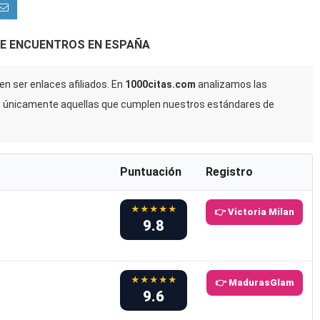
DE ENCUENTROS EN ESPAÑA
n ser enlaces afiliados. En
1000citas.com
analizamos las
s únicamente aquellas que cumplen nuestros estándares de
Puntuación
Registro
★★★★★
👉 Victoria Milan
9.8
★★★★★
👉 MadurasGlam
9.6