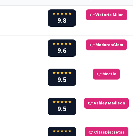
★★★★★
👉 Victoria Milan
9.8
★★★★★
👉 MadurasGlam
9.6
★★★★★
👉 Meetic
9.5
★★★★★
👉 Ashley Madison
9.5
★★★★★
👉 CitasDiscretas