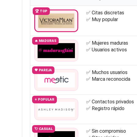
🏆 TOP
✅ Citas discretas
✅ Muy popular
🔥 MADURAS
✅ Mujeres maduras
✅ Usuarios activos
💖 PAREJA
✅ Muchos usuarios
✅ Marca reconocida
⭐ POPULAR
✅ Contactos privados
✅ Registro rápido
💘 CASUAL
✅ Sin compromiso