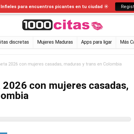
nfieles para encuentros picantes en tu ciudad ☀
Regis
itas discretas
Mujeres Maduras
Apps para ligar
Más C
neta 2026 con mujeres casadas, maduras y trans en Colombia
a 2026 con mujeres casadas,
lombia