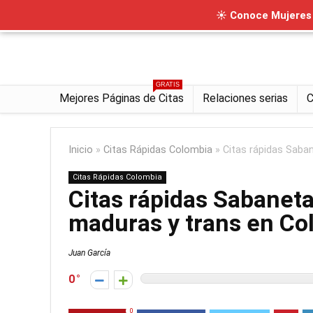
☀ Conoce Mujeres I
GRATIS
Mejores Páginas de Citas
Relaciones serias
C
Inicio
»
Citas Rápidas Colombia
»
Citas rápidas Saba
Citas Rápidas Colombia
Citas rápidas Sabanet
maduras y trans en Co
Juan García
0
0