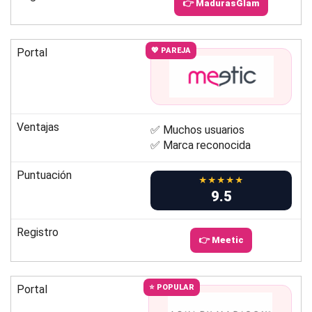
👉 MadurasGlam
Portal
💖 PAREJA
Ventajas
✅ Muchos usuarios
✅ Marca reconocida
Puntuación
★★★★★
9.5
Registro
👉 Meetic
Portal
⭐ POPULAR