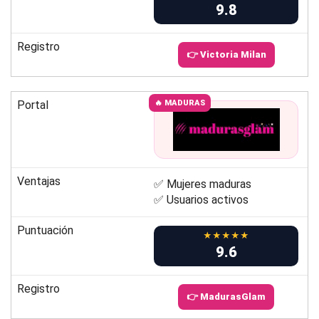
9.8
Registro
👉 Victoria Milan
Portal
🔥 MADURAS
Ventajas
✅ Mujeres maduras
✅ Usuarios activos
Puntuación
★★★★★
9.6
Registro
👉 MadurasGlam