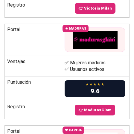
Registro
👉 Victoria Milan
Portal
🔥 MADURAS
Ventajas
✅ Mujeres maduras
✅ Usuarios activos
Puntuación
★★★★★
9.6
Registro
👉 MadurasGlam
Portal
💖 PAREJA