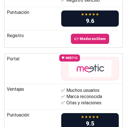
✅ Registro sencillo
Puntuación
★★★★★
9.6
Registro
👉 MadurasGlam
Portal
💖 MEETIC
Ventajas
✅ Muchos usuarios
✅ Marca reconocida
✅ Citas y relaciones
Puntuación
★★★★★
9.5