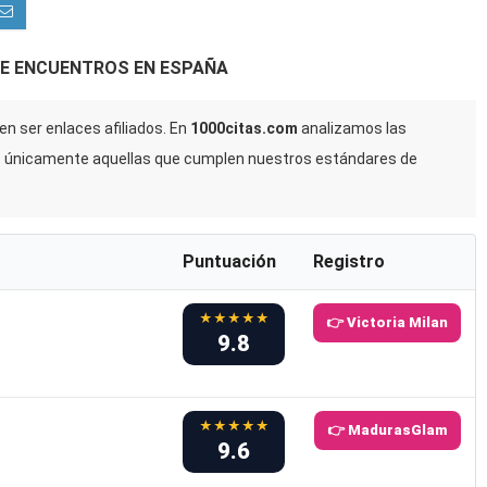
DE ENCUENTROS EN ESPAÑA
n ser enlaces afiliados. En
1000citas.com
analizamos las
s únicamente aquellas que cumplen nuestros estándares de
Puntuación
Registro
★★★★★
👉 Victoria Milan
9.8
★★★★★
👉 MadurasGlam
9.6