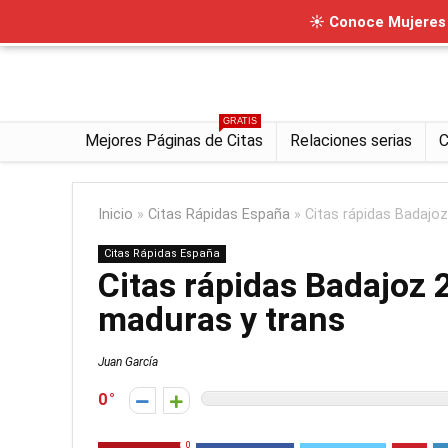
☀ Conoce Mujeres I
GRATIS
Mejores Páginas de Citas
Relaciones serias
C
Inicio
»
Citas Rápidas España
»
Citas rápidas Badajo
Citas Rápidas España
Citas rápidas Badajoz
maduras y trans
Juan García
0
0