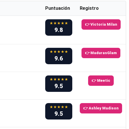
Puntuación
Registro
★★★★★
👉 Victoria Milan
9.8
★★★★★
👉 MadurasGlam
9.6
★★★★★
👉 Meetic
9.5
★★★★★
👉 Ashley Madison
9.5