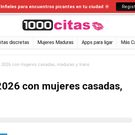
nfieles para encuentros picantes en tu ciudad ☀
Regis
itas discretas
Mujeres Maduras
Apps para ligar
Más C
z 2026 con mujeres casadas, maduras y trans
 2026 con mujeres casadas,